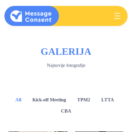
MESSAGE CONSENT
Mentoring elementary students & teachers about consent
GALERIJA
Najnovije fotografije
All
Kick-off Meeting
TPM2
LTTA
CBA