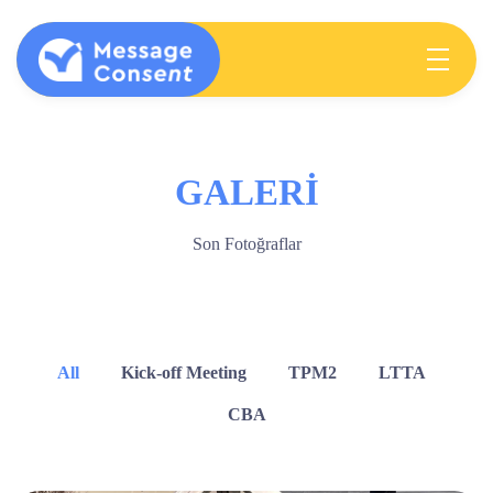
MESSAGE CONSENT
Mentoring elementary students & teachers about consent
GALERİ
Son Fotoğraflar
All
Kick-off Meeting
TPM2
LTTA
CBA